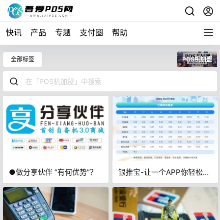
快讯
产品
专题
支付圈
帮助
全部标签
POS机加盟
●做分享伙伴 “有何优势”？
银推宝-让一个APP你轻松办
理正规pos机，让你的手机秒
变POS机