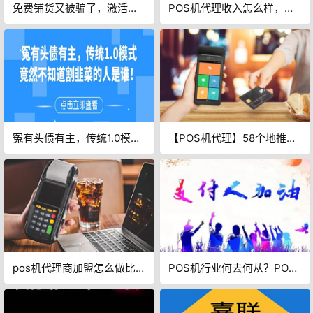
免费铺货又被骗了，激活
POS机代理收入怎么样，好
2200台一天交易量2万7
做吗！
冤有头债有主，传统1.0模式
【POS机代理】58个地推常
竟然不知道割韭菜的人是
见问题应答话术，让你成为
谁！
地推之王
pos机代理商加盟怎么做比较
POS机行业何去何从？POS
好呢？
机未来会消失吗？