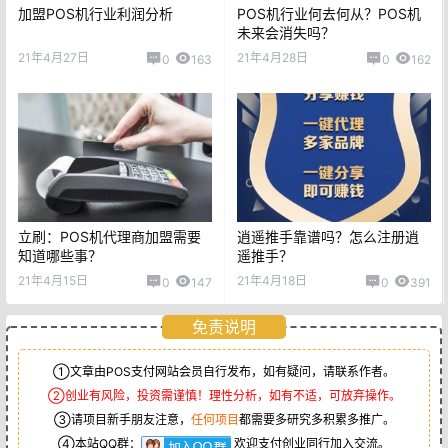
加盟POS机行业利润分析
POS机行业何去何从？POS机
未来会消失吗？
21年4月27日
21年4月28日
0
163
0
162
立刷：POS机代理商加盟需要
逍遥推手靠谱吗？怎么注册逍
知道哪些事？
遥推手？
21年4月15日
21年4月18日
0
147
0
391
免责说明
①文章由POS支付网站会员自行发布，如有疑问，请联系作者。
②创业有风险，投资需谨慎！理性分析，如有不适，可放弃操作。
③请项目新手朋友注意，
任何项目
都需要多研究多积累多推广。
④本站QQ群：
欢迎支付创业同行加入交流。