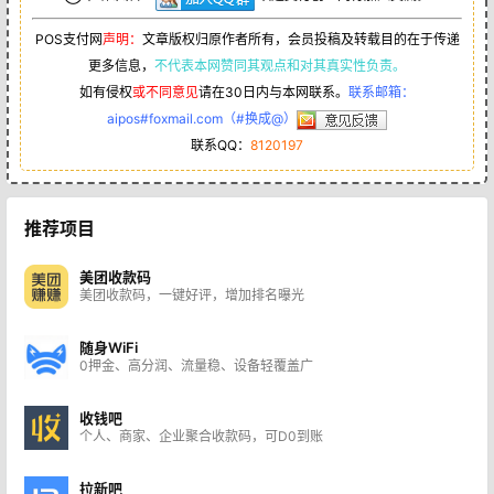
POS支付网
声明：
文章版权归原作者所有，会员投稿及转载目的在于传递
更多信息，
不代表本网赞同其观点和对其真实性负责。
如有侵权
或不同意见
请在30日内与本网联系。
联系邮箱：
aipos#foxmail.com（#换成@）
联系QQ：
8120197
推荐项目
美团收款码
美团收款码，一键好评，增加排名曝光
随身WiFi
0押金、高分润、流量稳、设备轻覆盖广
收钱吧
个人、商家、企业聚合收款码，可D0到账
拉新吧