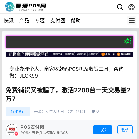
快讯
产品
专题
支付圈
帮助
欢迎访问吾
专业办理个人、商家收款码POS机及收银工具，咨询
微：JLCK99
免费铺货又被骗了，激活2200台一天交易量2
万7
0
行业资讯
来源：
支付大明白
22年1月4日
POS支付网
关注
私信
POS机办理/代理加WUKA08