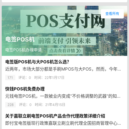
查看所有
电签POS机
电签POS机办理申请
电签版POS机与大POS机怎么选？
近两年，市场大部分都是手刷MPOS与大POS，然而，今年手刷MPOS几乎都停产了，换而来之的是电签版POS机，那么，电签…
171
评论：0
时间：
22年1月17日
快钱POS机免费办理
元钱电签POS机，一款被业内变成“不价格调整的武器”的知名品牌，万达广场集团旗下快钱支付，内嵌上网卡，摆脱手机上APP就…
228
评论：0
时间：
21年4月15日
关于嘉联立刷电签POS机产品合作代理政策详细介绍
即付宝电签版现行政策嘉联立刷立刷代理全国招商管理中心基本上现行政策1、机器：99/台2、商家vip会员附加费：0至199…