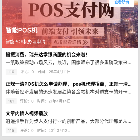
查看所有
智能POS机
智能POS机办理申请
提振消费，瑞升达掌银商服的机会来啦！
一纸政策搅动市场风云，最近，国家颁布了很多重磅政策来提振消费。可以预见，在不久的将来，在政策的加持下，消费会大幅提升。 …
110
评论：0
时间：
25年4月11日
正规一清POS机怎么申请办理， pos机代理招商，正规一清POS机免费办理！
伴随着经济发展的迅速发展趋势各金融机构对透支卡的开卡总数提升，拥有透支卡的客户愈来愈多，另外POS机也就愈来愈普及化。一…
181
评论：0
时间：
21年4月14日
文章内插入视频播放
逍遥推手作为步入支付行业的创新产品，大部分代理都是从小白创业。拿货非常积极但等到要出货的时候发现自己并没有一个具体的展业…
115
评论：0
时间：
20年3月12日