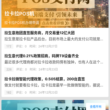
拉卡拉POS机
拉卡拉POS机办理申请
拉生意抱团直签服务商，月交易量12亿大团
拉生意是拉卡拉产品后台，目前市场上最大的支付公司就是拉卡拉，月交易量超过2000亿，小微商户可开15户，也支持支付宝大额…
172
评论：0
时间：
24年12月27日
拉生意代理0.21%政策招商，码牌T9设备齐全
最近很多代理商都对拉卡拉收款码情有独钟，也有人在这个上面翻车，主要拉卡拉这个系统和星驿付不一样，拉卡拉可以随时调整下级代…
226
评论：0
时间：
24年12月23日
拉卡拉微智能代理政策，0.505结算，200台直签
做支付就要看拉卡拉，拉卡拉是最早一批做微智能的，据说拉卡拉已经对接碰一碰贴纸了，推广也有分润，不过拉卡拉都是考核制度，所…
182
评论：0
时间：
24年12月23日
查看所有