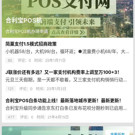
合利宝POS机
合利宝POS机办理申请
简菓支付1.5模式招商政策
小机器58/台，大机99/台，循环返；●流量费小机68/年、大机第一年99，后面也是68/年。8个月扣一次；●目前产品：…
85
评论：0
时间：
25年1月11日
J联涨价还有多远？又一家支付机构费率上调至万100+3！
元旦三天假期，是一天都不歇着，又三家支付机构悄悄行动，上调商户费率！其中上调费率跨度最大的当属合利宝，上调商户费率至万1…
121
评论：0
时间：
23年1月3日
合利宝POS白条功能上线！最新落地城市更新！最新更新！
合利宝升級同歩通告京东打白条已发布花呗分期秒到已启用更强劲作用下星期升级敬请关注，极致付款
477
评论：0
时间：
21年4月15日
查看所有