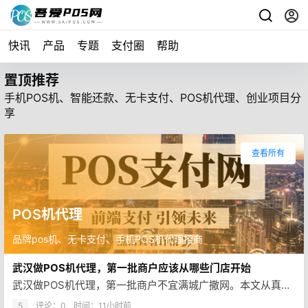
快讯
产品
专题
支付圈
帮助
置顶推荐
手机POS机、智能还款、无卡支付、POS机代理、创业项目分
享
查看所有
POS机代理
品牌pos机、无卡支付、手机POS机代理招商
武汉做POS机代理，第一批商户应该从哪些门店开始
武汉做POS机代理，第一批商户不宜满城广撒网。本文从真实经营、需求清晰、负责人常驻和售后半径出发，讲清优先走访的5类门店…
5
评论：0
时间：
11小时前