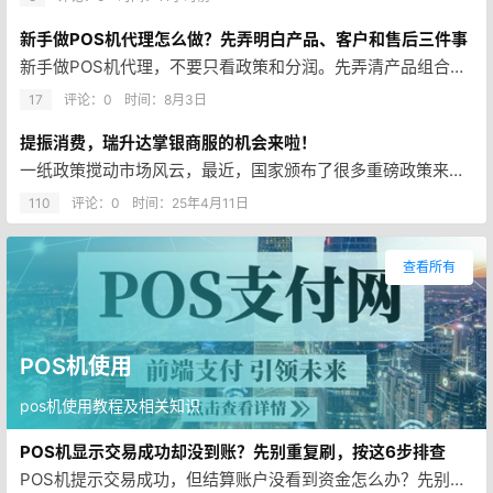
新手做POS机代理怎么做？先弄明白产品、客户和售后三件事
新手做POS机代理，不要只看政策和分润。先弄清产品组合、真实客户和售后流程，再按合规要求开展服务。附7天入门执行表及常见…
17
评论：0
时间：
8月3日
提振消费，瑞升达掌银商服的机会来啦！
一纸政策搅动市场风云，最近，国家颁布了很多重磅政策来提振消费。可以预见，在不久的将来，在政策的加持下，消费会大幅提升。 …
110
评论：0
时间：
25年4月11日
查看所有
POS机使用
pos机使用教程及相关知识
POS机显示交易成功却没到账？先别重复刷，按这6步排查
POS机提示交易成功，但结算账户没看到资金怎么办？先别重复刷卡，按交易记录、结算安排、账户状态和官方查询6步排查。