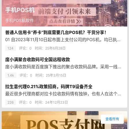
手机POS机
手机POS机软件
普通人信用卡“养卡”到底需要几台POS机？干货分享！
01 自2023年11月10日起市面上支付公司的POS机，均已执行259号一机一户文件要求。 你手中的机器，终于不跳商户…
124
评论：0
时间：
25年6月28日
度小满聚合收款码可全国远程收款
度小满收款码是百度旗下推出的聚合收款码品牌。采用一线大品牌支付公司（乐刷，银盛，拉卡拉，汇付，易宝等）通道，入网简单且超…
1.4k
评论：0
时间：
25年3月15日
拉生意代理0.21%政策招商，码牌T9设备齐全
最近很多代理商都对拉卡拉收款码情有独钟，也有人在这个上面翻车，主要拉卡拉这个系统和星驿付不一样，拉卡拉可以随时调整下级代…
226
评论：0
时间：
24年12月23日
查看所有