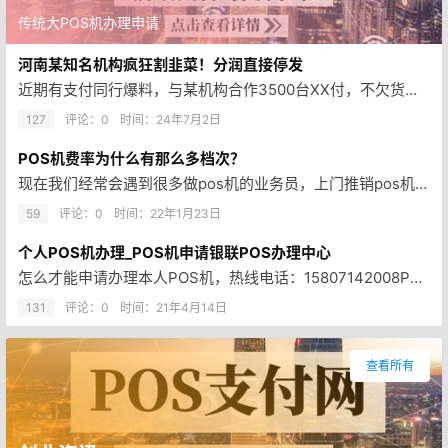
传统大POS机办理申请
河南某知名机构疯狂割韭菜！分润直接停发
近期有支付同行爆料，与某机构合作3500台XX付，不欠货款（打的货款没用完），不欠发票，调价万150仅发了2个月调价分成…
127
评论：0
时间：
24年7月2日
POS机费率为什么有那么多档次？
现在我们经常会遇到很多做pos机的业务员，上门推销pos机，而且听他们嘴里面说了那么多专业术语，很多人都感觉云里雾里的！…
59
评论：0
时间：
22年1月23日
个人POS机办理_POS机申请银联POS办理中心
怎么才能申请办理本人POS机，热线电话：15807142008POS机完全免费申请办理本人中国银联POS机费率低至0.3…
131
评论：0
时间：
21年4月14日
查看所有