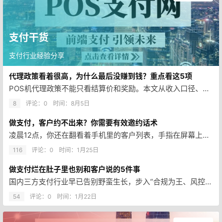
支付干货
支付行业经验分享
代理政策看着很高，为什么最后没赚到钱？重点看这5项
POS机代理政策不能只看结算价和奖励。本文从收入口径、激活条件、设备成本、对账结算和售后退出5方面，教新手在拿货前核对真…
8
评论：0
时间：
8月5日
做支付，客户约不出来？你需要有效邀约话术
凌晨12点，你还在翻看着手机里的客户列表，手指在屏幕上反复编辑、删除，最终还是按下了发送键——“王总，您好，我是XX支付…
116
评论：0
时间：
1月25日
做支付烂在肚子里也别和客户说的5件事
国内三方支付行业早已告别野蛮生长，步入“合规为王、风控为先”的严监管时代。自2024年5月1日《非银行支付机构监督管理条…
54
评论：0
时间：
1月22日