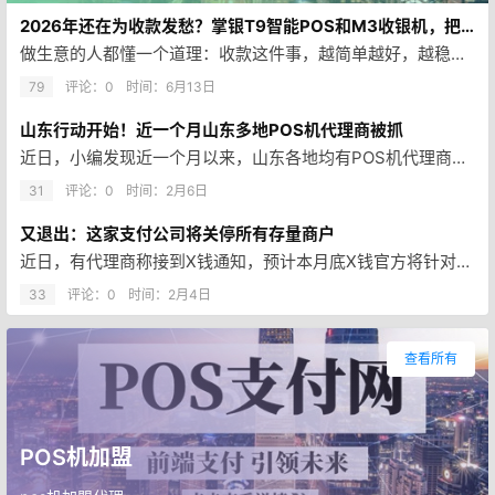
2026年还在为收款发愁？掌银T9智能POS和M3收银机，把麻烦一次解决
做生意的人都懂一个道理：收款这件事，越简单越好，越稳定越值钱。 可现实是——刷卡、扫码、刷脸、碰一下，顾客的付款方式越来…
79
评论：0
时间：
6月13日
山东行动开始！近一个月山东多地POS机代理商被抓
近日，小编发现近一个月以来，山东各地均有POS机代理商被抓，据公开消息：山东省内已经有五个以上POS机代理独立团队被刑事…
31
评论：0
时间：
2月6日
又退出：这家支付公司将关停所有存量商户
近日，有代理商称接到X钱通知，预计本月底X钱官方将针对所有存量商户做关停处理，请知悉~ X钱不是第一次退出了，近几年似乎…
33
评论：0
时间：
2月4日
查看所有
POS机加盟