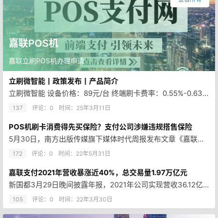
嘉联POS机
嘉联立刷POS机办理申请
立刷微智能丨政策发布丨产品简介
立刷微智能 设备价格：89元/台 终端刷卡费率：0.55%-0.63% 扫码费率…
137
评论：0
时间：
25年3月11日
POS机刷卡消费得先买保险？支付公司涉嫌违规搭售保险
5月30日，南方出版传媒旗下媒体时代周报发布文章《嘉联支付年交易流水超万亿，用户指责POS机涉嫌违规搭售保险》。 文章称…
172
评论：0
时间：
22年5月31日
嘉联支付2021年营收暴涨近40%，总交易量1.97万亿元
新国都3月29日晚间披露年报，2021年公司实现营收36.12亿元，同比增37.21%；实现归母净利润2.01亿元，同比…
105
评论：0
时间：
22年3月30日