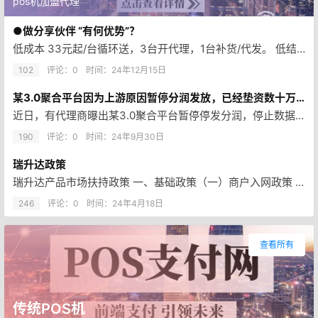
pos机加盟代理
●做分享伙伴 “有何优势”？
低成本 33元起/台循环送，3台开代理，1台补货/代发。 低结算 扫码0.23、刷卡0.505，全程扶持。 产品全 10…
102
评论：0
时间：
24年12月15日
某3.0聚合平台因为上游原因暂停分润发放，已经垫资数十万！垫不起了！！
近日，有代理商曝出某3.0聚合平台暂停停发分润，停止数据更新，恢复时间待定。 平台方发通知，因上游暂停分润发放原因，暂时…
190
评论：0
时间：
24年9月30日
瑞升达政策
瑞升达产品市场扶持政策 一、基础政策（一）商户入网政策 （二）服务商政策 举例： 每天装1台机器，每月累计30台 298…
246
评论：0
时间：
24年4月18日
查看所有
传统POS机