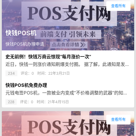
查看所有
快钱POS机
快钱POS机办理申请
史无前例！快钱万商云惊现“每月涨价一次”
近日，快钱一则涨价通知刷爆支付圈。 据了解，此通知是发给外包平台“万商云”的，也就是说，在万商云入网的机器，都将按通知涨…
234
评论：0
时间：
22年3月21日
快钱POS机免费办理
元钱电签POS机，一款被业内变成“不价格调整的武器”的知名品牌，万达广场集团旗下快钱支付，内嵌上网卡，摆脱手机上APP就…
228
评论：0
时间：
21年4月15日
查看所有