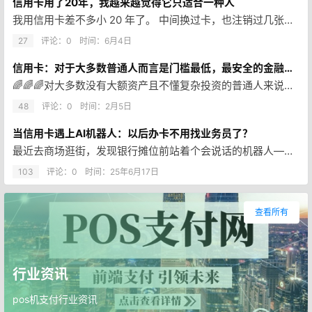
信用卡用了20年，我越来越觉得它只适合一种人
我用信用卡差不多小 20 年了。 中间换过卡，也注销过几张不常用的，但有一条习惯一直没变：到还款日前，全额还清。 所以严…
27
评论：0
时间：
6月4日
信用卡：对于大多数普通人而言是门槛最低，最安全的金融杠杆工具
🌈🌈🌈对大多数没有大额资产且不懂复杂投资的普通人来说，信用卡是门槛最低且最常用的合规金融杠工具。它不是超前消费的理念，而…
48
评论：0
时间：
2月5日
当信用卡遇上AI机器人：以后办卡不用找业务员了？
最近去商场逛街，发现银行摊位前站着个会说话的机器人——”您好，需要了解信用卡新户礼吗？” 这可不…
103
评论：0
时间：
25年6月17日
查看所有
行业资讯
pos机支付行业资讯