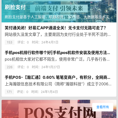
刷脸支付
刷脸支付是基于人工智能、机器视觉、3D传感、大数据等技术实现的新型支付方式，具备更便捷、更安全、体验好等优势。
笑付通关闭！好易汇APP通道全关！无卡支付无路可走了？
网站很久没发文章了，主要是因为支付行业处于半死不活的状态，很多代理商都转行了！不过大家放心，小爱还在坚持！！ 自从实体P…
153
评论：0
时间：
24年4月1日
手机pos机排行软件哪个好|手机pos机软件安装及使用方法教程大全
pos机相信大家对它都不陌生，使用非常广泛，几乎各行各业都有在用。如今的移动支付时代，无论是超市、商场、餐厅还是便利店，…
226
评论：0
时间：
24年1月27日
手机POS-【瀚汇通】0.60% 笔笔变商户，有积分，全网商户质量最好，瀚银官方产品
上海瀚银信息技术有限公司（简称“瀚银科技”）成立于2006年1月，公司总部位于上海，业务范围覆盖全国。瀚汇通无卡支付AP…
171
评论：0
时间：
24年1月4日
查看所有