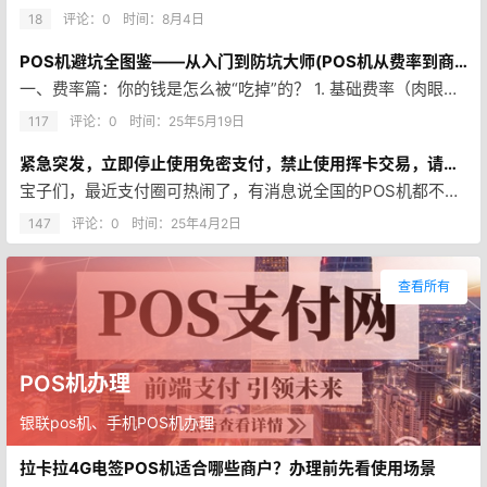
18
评论：0
时间：
8月4日
POS机避坑全图鉴——从入门到防坑大师(POS机从费率到商户类型，到支付通道全解)
一、费率篇：你的钱是怎么被“吃掉”的？ 1. 基础费率（肉眼可见部分） 标准类（0.6%）：餐饮、百货、酒店（银行最爱，…
117
评论：0
时间：
25年5月19日
紧急突发，立即停止使用免密支付，禁止使用挥卡交易，请插卡交易
宝子们，最近支付圈可热闹了，有消息说全国的POS机都不让“挥卡交易”了，这到底是咋回事？别急，我来给大家好好唠唠。① 网…
147
评论：0
时间：
25年4月2日
查看所有
POS机办理
银联pos机、手机POS机办理
拉卡拉4G电签POS机适合哪些商户？办理前先看使用场景