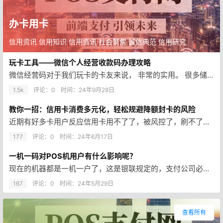
办卡用卡
信用资讯 信用知识 信用资讯 社会聚焦 诚信典范 信用研究
玩卡工具——微信个人经营收款码办理攻略
微信经营码对于我们玩卡的卡友来说， 非常的实用。 很多储蓄卡的微信立减金，京东白条分分卡的立减金都是通过微信经营收款码实…
1.5k
评论：0
时间：
24年9月28日
教你一招：信用卡消费多元化，轻松规避降额封卡的风险
近期有好多卡用户反应信用卡用不了了，被风控了，刷不了降额了，究其原因竟然是：因为一机一户政策，长期在单一商户消费消费不符…
177
评论：0
时间：
24年6月17日
一机一码对POS机用户有什么影响呢？
现在的机器都是一机一户了，这是银联规定的，支付公司必须付出的，否则不仅会收到罚款，还会限制新增用户。 一机一户政策意味着…
167
评论：0
时间：
24年5月29日
查看所有