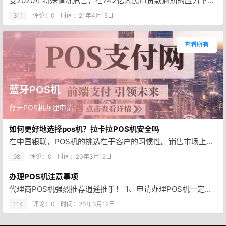
受2020年特殊情况危害，在742亿人民币贷款逾期的压力下，各家银行都逐渐采用提升风险控制的方法来减少贷款逾期导致的风险…
311
评论：0
时间：
21年4月15日
查看所有
蓝牙POS机
蓝牙POS机办理申请
如何更好地选择pos机？拉卡拉POS机安全吗
在中国银联，POS机的挑选在于客户的习惯性。销售市场上面有很多结算设备。历经18年的资产重组，客户无须担忧她们是不是一清…
98
评论：0
时间：
20年3月12日
办理POS机注意事项
代理商POS机强烈推荐逍遥推手！ 1、申请办理POS机一定要去靠谱组织 现阶段，仅有靠谱付款组织才具备运营POS机资质。…
114
评论：0
时间：
20年3月12日